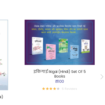
इकिगाई Ikigai (Hindi) Set Of 5
Books
₹ 1100
5 Reviews
i)