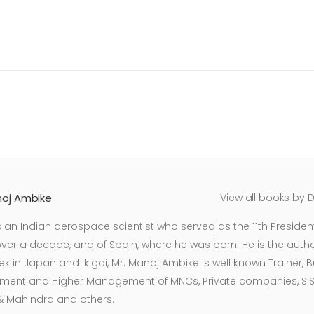
anoj Ambike
View all books by D
n Indian aerospace scientist who served as the 11th President 
r over a decade, and of Spain, where he was born. He is the aut
ek in Japan and Ikigai, Mr. Manoj Ambike is well known Trainer
ment and Higher Management of MNCs, Private companies, S.S.I
 & Mahindra and others.