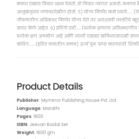
मनात एखादा विचार धरून ठेवतो, तो विचार ज्वलंत असतो, मनाला दिले
आजूबाजूच्या जगावरदेखील होतो. ५) योग्य निर्णय कसे घ्यावे.....
जीवनातील अधिकतर निर्णय योग्य घेते तर अयशस्वी व्यक्तीचे बहुतेक
सादर केले आहेत. ६) इचिगो इची..... (प्रत्येक क्षणाला अविस्मरणी
प्रत्येक क्षण अनमोल आहे आणि त्याची एखाद्या खजिन्यासारखी सा
बाथिंग...... (हरित वनातील स्नान) ऊर्जा पुनः प्राप्त करण्याची 
Product Details
Publisher
: Mymirror Publishing House Pvt. Ltd
Language
: Marathi
Pages
: 1600
ISBN
: Jeevan Badal Set
Weight
: 1600 gm