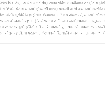
लं चित्र जेव्हा ज्वलंत असतं तेव्हा त्याचा परिणाम शरीरावर तर होतोच होत
. (योग्य निर्णय घेऊन यशस्वी होण्याची कला) यशस्वी आणि अयशस्वी व्यक्तीं
 निर्णय चुकीचे सिद्ध होतात. लेखकाने अतिशय रोचकपणे, यशस्वी लोकांची उदाहर
य करण्याची जपानी पद्धत....) 'प्रत्येक क्षण वर्तमानात जगा', आपल्या आयुष
ठवण करायला हवी. इचिगो इची या प्रेरणादायी पुस्तकामध्ये आपल्याला जपान
'शिनरिन-योकु' पद्धती. या पुस्तकात लेखकांनी हिरवाईचे मानवाच्या तनामनाला