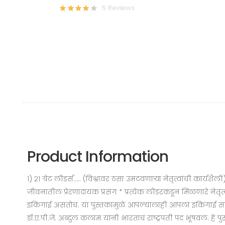
5 Reviews
Product Information
१) २१ ग्रेट लीडर्स..... (विश्वावर ठसा उमटवणाऱ्या नेतृत्वांची कार्यश
जीवनातील प्रेरणादायक प्रसंग * प्रत्येक लीडरकडून मिळणारे नेतृ
इकिगाई असतोच. या पुस्तकामुळे आपल्यालाही आपला इकिगाई सापडायल
डॉ.ए.पी.जे. अब्दुल कलाम यांनी भारताचं राष्ट्रपती पद भूषवलं. ह