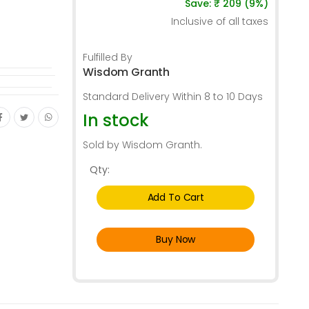
Save: ₹ 209 (9%)
Inclusive of all taxes
Fulfilled By
Wisdom Granth
Standard Delivery Within 8 to 10 Days
In stock
Sold by Wisdom Granth.
Qty:
Add To Cart
Buy Now