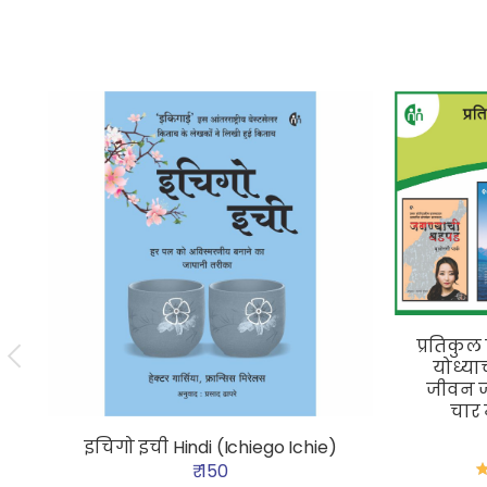
प्रतिकुल
योध्य
जीवन ज
चार म
इचिगो इची Hindi (Ichiego Ichie)
₹ 150