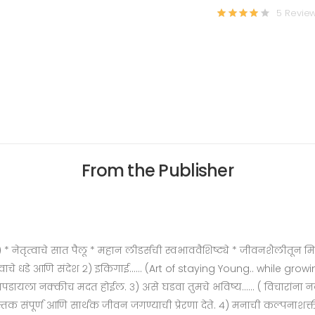
5 Revie
From the Publisher
ैली) * नेतृत्वाचे सात पैलू * महान लीडर्सची स्वभाववैशिष्ट्ये * जीवनशैलीतून मि
त्वाचे धडे आणि संदेश २) इकिगाई...... (Art of staying Young.. while gr
ा नक्कीच मदत होईल. ३) असे घडवा तुमचे भविष्य...... ( विचारांना नवी दि
े पुस्तक संपूर्ण आणि सार्थक जीवन जगण्याची प्रेरणा देते. ४) मनाची कल्प