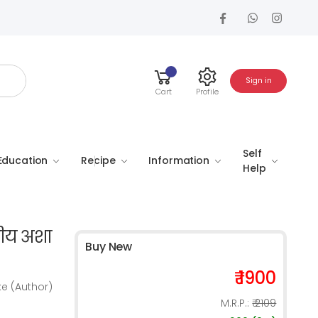
Sign in
Cart
Profile
Self
Education
Recipe
Information
Help
ीय अशा
Buy New
₹ 1900
ke (Author)
M.R.P.:
₹ 2109