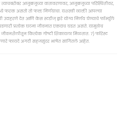
ो त्याचबरोबर आजूबाजूच्या वातावरणावर, आजूबाजूच्या परिस्थितीवर,
मध्ये फरक असतो तो फक्त निर्णयाचा. यशस्वी व्यक्ती आपल्या
णे देत आणि केस स्टडीज् द्वारे योग्य निर्णय घेण्याचे फॉर्म्युले
्यात घडणारी प्रत्येक घटना जीवनात एकदाच घडत असते. यामुळेच
ी जीवनशैलीतून कित्येक गोष्टी शिकायला मिळतात. ७) फॉरेस्ट
 होणारे फायदे अगदी सहजसुंदर भाषेत सांगितले आहेत.