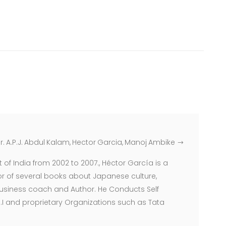
r. A.P.J. Abdul Kalam, Hector Garcia, Manoj Ambike
of India from 2002 to 2007., Héctor García is a
hor of several books about Japanese culture,
, Business coach and Author. He Conducts Self
 and proprietary Organizations such as Tata