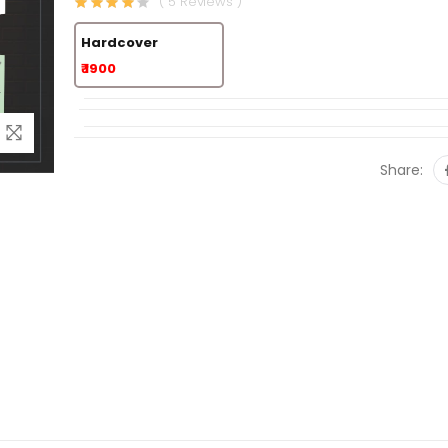
( 5 Reviews )
Hardcover
₹ 1900
Share: