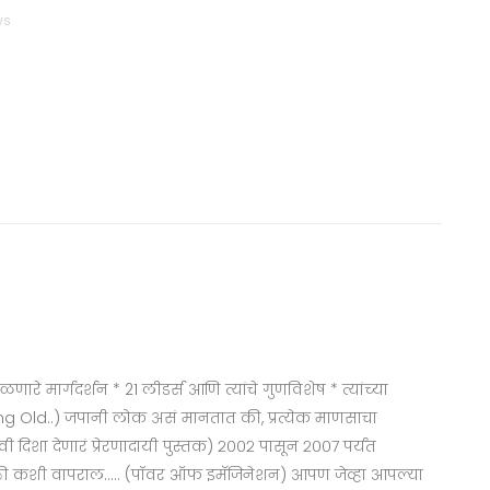
ws
ळणारे मार्गदर्शन * 21 लीडर्स आणि त्यांचे गुणविशेष * त्यांच्या
owing Old..) जपानी लोक असं मानतात की, प्रत्येक माणसाचा
शा देणारं प्रेरणादायी पुस्तक) २००२ पासून २००७ पर्यंत
नाशक्ती कशी वापराल..... (पॉवर ऑफ इमॅजिनेशन) आपण जेव्हा आपल्या