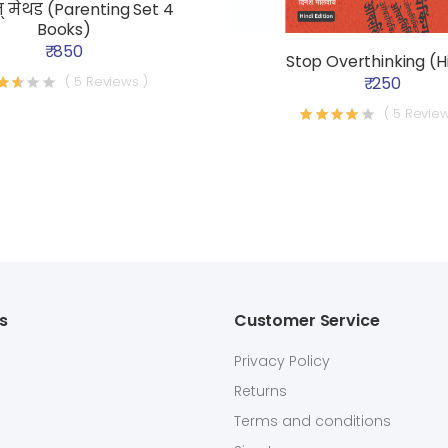
 मेथड (Parenting Set 4
Books)
₹ 850
Stop Overthinking (H
₹ 250
( 5 Reviews )
( 5 Review
ks
Customer Service
Privacy Policy
Returns
Terms and conditions