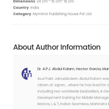
Dimensions
: 24 cm * 16 cm* 16 cm
Country
: India
Category
: Mymirror Publishing House Pvt. Ltd
About Author Information
Dr. A.P.J. Abdul Kalam, Hector Garcia, M
Avul Pakir Jainulabdeen Abdul Kalam was a
citizen of Japan. , where he has lived fo
including two worldwide bestsellers, A Ge
Development training for Middle Manage
Motors, L & T, Indian Seamless, Mahindra