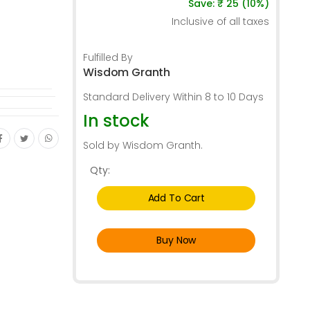
Save: ₹ 25 (10%)
Inclusive of all taxes
Fulfilled By
Wisdom Granth
Standard Delivery Within 8 to 10 Days
In stock
Sold by Wisdom Granth.
Qty:
Add To Cart
Buy Now