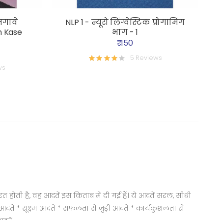
जगावे
NLP 1 - न्यूरो लिंग्वेस्टिक प्रोगामिंग
n Kase
भाग - 1
₹ 150
5 Reviews
ws
होती है, वह आदतें इस किताब में दी गई हैं। ये आदतें सरल, सीधी
ड़ी आदतें * सूक्ष्म आदतें * सफलता से जुड़ी आदतें * कार्यकुशलता से