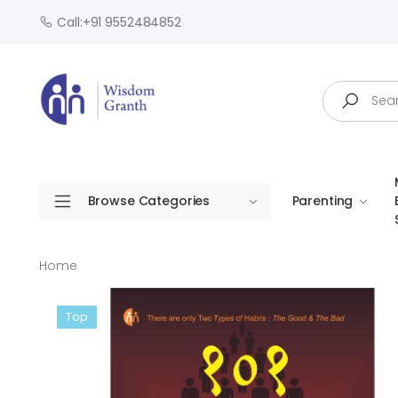
Call:+91 9552484852
Search
Browse Categories
Parenting
Home
Top