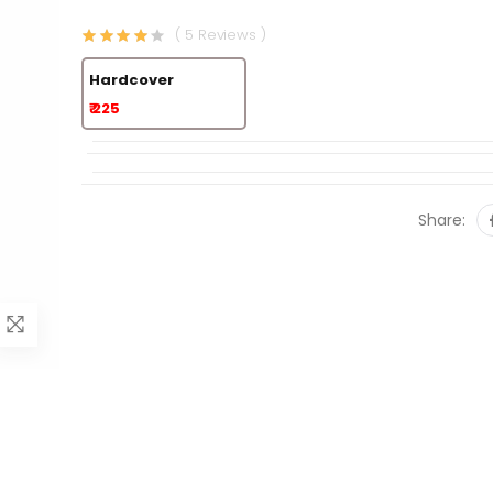
( 5 Reviews )
Hardcover
₹ 225
Share: