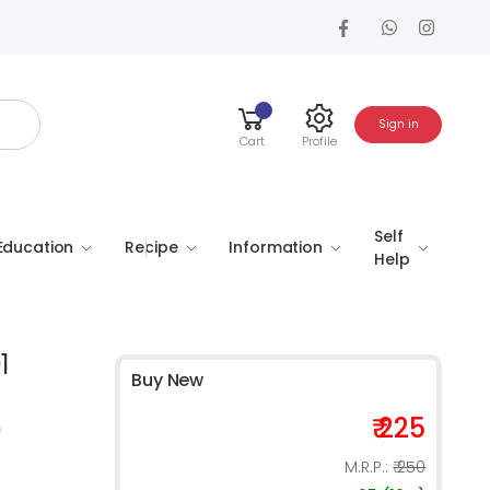
Sign in
Cart
Profile
Self
Education
Recipe
Information
Help
1
Buy New
₹ 225
)
M.R.P.:
₹ 250